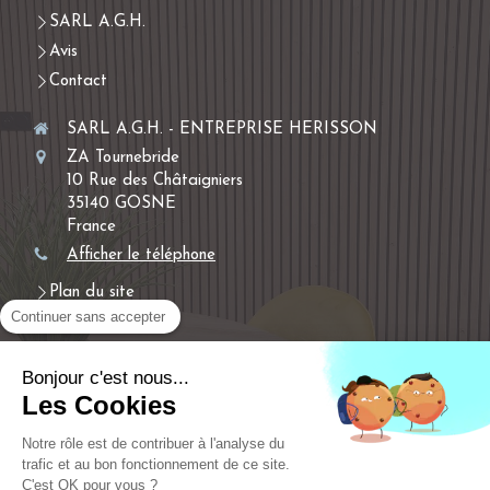
SARL A.G.H.
Avis
Contact
SARL A.G.H. - ENTREPRISE HERISSON
ZA Tournebride
10 Rue des Châtaigniers
35140
GOSNE
France
Afficher le téléphone
Plan du site
Continuer sans accepter
Mentions légales
Menuiserie extérieure, installation de volets, isolation,
Bonjour c'est nous...
menuiserie intérieure, plâtrerie-plaques, isolation des
Les Cookies
combles, pose de faux plafonds, pose de parquets
Notre rôle est de contribuer à l'analyse du
Demander un devis
trafic et au bon fonctionnement de ce site.
C'est OK pour vous ?