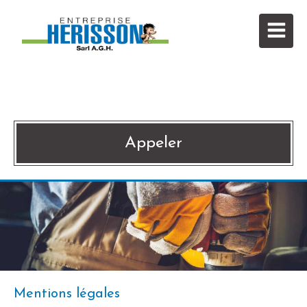
SARL A.G.H.
Menuiserie,Placo à Gosné
Appeler
Mentions légales