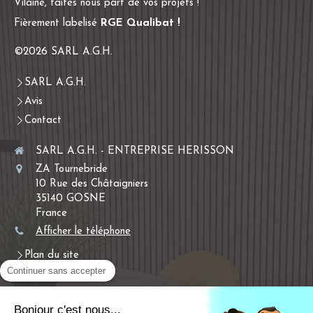
Vilaine, faites nous part de vos projets !
Fièrement labelisé
RGE Qualibat !
©2026 SARL A.G.H.
SARL A.G.H.
Avis
Contact
SARL A.G.H. - ENTREPRISE HERISSON
ZA Tournebride
10 Rue des Châtaigniers
35140
GOSNE
France
Afficher le téléphone
Plan du site
Continuer sans accepter
Mentions légales
Menuiserie extérieure, installation de volets, isolation,
Bonjour c'est nous...
menuiserie intérieure, plâtrerie-plaques, isolation des combles,