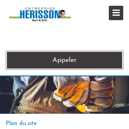
SARL A.G.H.
Menuiserie,Placo à Gosné
Appeler
Plan du site